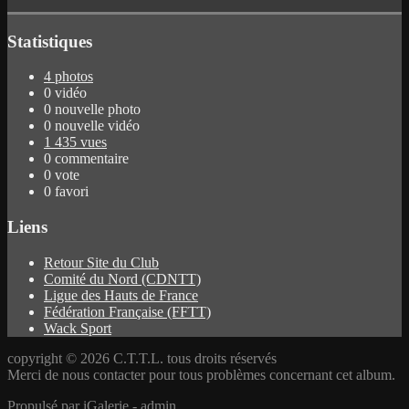
Statistiques
4 photos
0 vidéo
0 nouvelle photo
0 nouvelle vidéo
1 435 vues
0 commentaire
0 vote
0 favori
Liens
Retour Site du Club
Comité du Nord (CDNTT)
Ligue des Hauts de France
Fédération Française (FFTT)
Wack Sport
copyright © 2026 C.T.T.L. tous droits réservés
Merci de nous contacter pour tous problèmes concernant cet album.
Propulsé par
iGalerie
-
admin