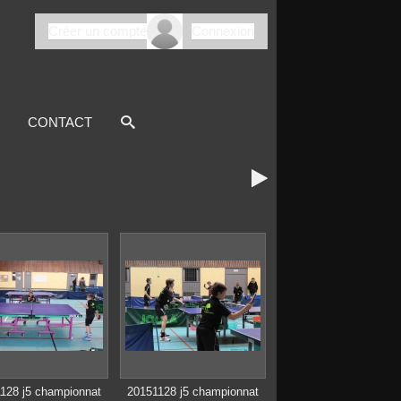
Créer un compte
Connexion
CONTACT

128 j5 championnat
20151128 j5 championnat