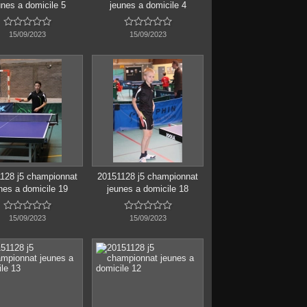
unes a domicile 5
jeunes a domicile 4










15/09/2023
15/09/2023
128 j5 championnat
20151128 j5 championnat
nes a domicile 19
jeunes a domicile 18










15/09/2023
15/09/2023