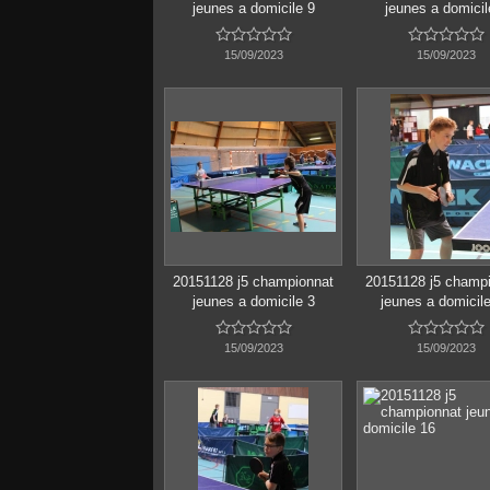
jeunes a domicile 9
jeunes a domicil










15/09/2023
15/09/2023
20151128 j5 championnat
20151128 j5 champ
jeunes a domicile 3
jeunes a domicil










15/09/2023
15/09/2023