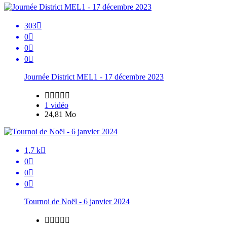
303

0

0

0

Journée District MEL1 - 17 décembre 2023





1 vidéo
24,81 Mo
1,7 k

0

0

0

Tournoi de Noël - 6 janvier 2024




