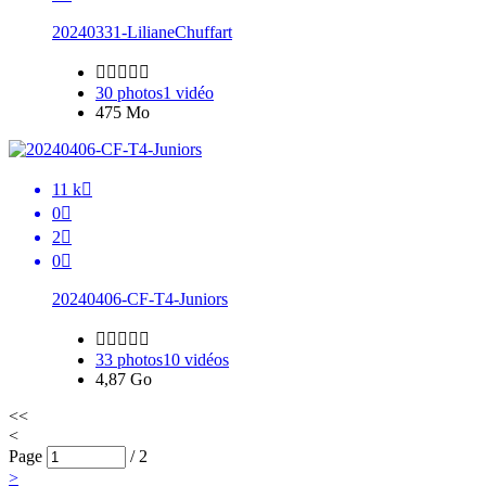
20240331-LilianeChuffart





30 photos
1 vidéo
475 Mo
11 k

0

2

0

20240406-CF-T4-Juniors





33 photos
10 vidéos
4,87 Go
<<
<
Page
/
2
>