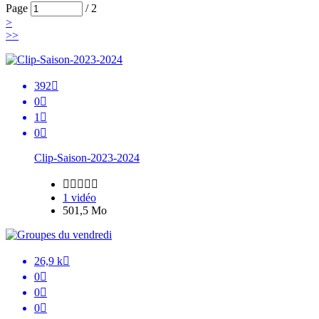
Page
/
2
>
>>
392

0

1

0

Clip-Saison-2023-2024





1 vidéo
501,5 Mo
26,9 k

0

0

0
