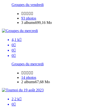
Groupes du vendredi





93 photos
3 albums
699,16 Mo
4,1 k

0

0

0

Groupes du mercredi





14 photos
2 albums
67,68 Mo
2,2 k

0
