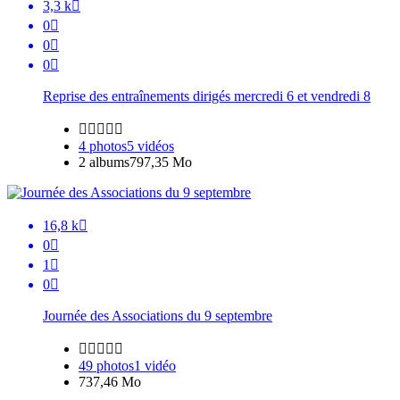
3,3 k

0

0

0

Reprise des entraînements dirigés mercredi 6 et vendredi 8





4 photos
5 vidéos
2 albums
797,35 Mo
16,8 k

0

1

0

Journée des Associations du 9 septembre





49 photos
1 vidéo
737,46 Mo