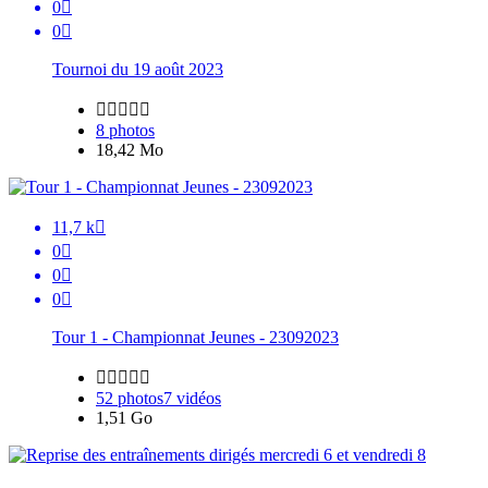
0

0

Tournoi du 19 août 2023





8 photos
18,42 Mo
11,7 k

0

0

0

Tour 1 - Championnat Jeunes - 23092023





52 photos
7 vidéos
1,51 Go