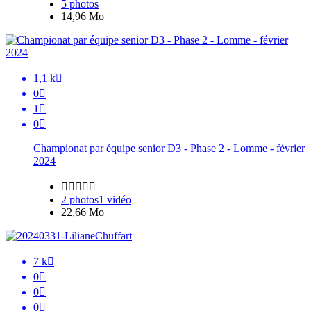
5 photos
14,96 Mo
1,1 k

0

1

0

Championat par équipe senior D3 - Phase 2 - Lomme - février
2024





2 photos
1 vidéo
22,66 Mo
7 k

0

0

0
