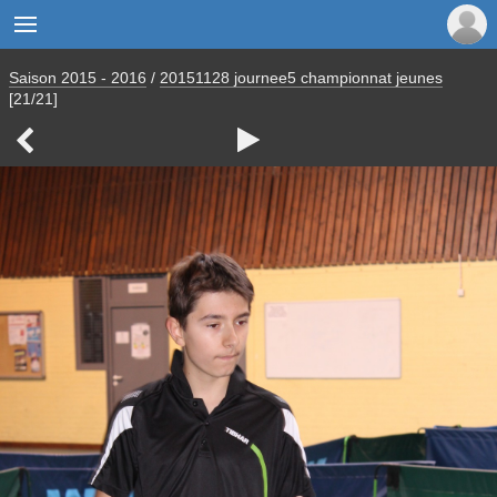

Saison 2015 - 2016
/
20151128 journee5 championnat jeunes
[21/21]

