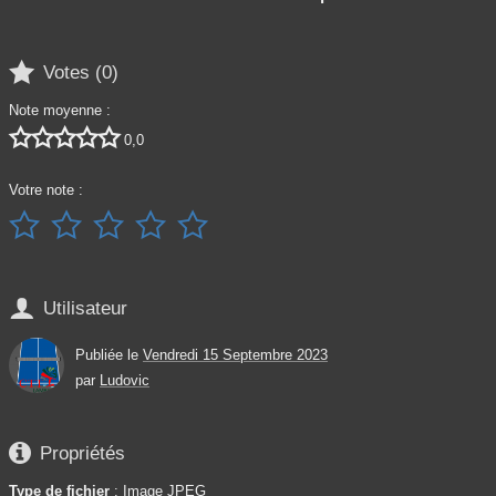

Votes (
0
)
Note moyenne :





0,0
Votre note :






Utilisateur
Publiée le
Vendredi 15 Septembre 2023
par
Ludovic

Propriétés
Type de fichier
: Image JPEG