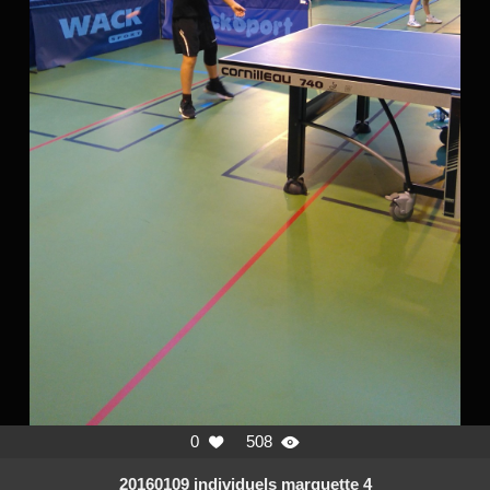
0
508


20160109 individuels marquette 4