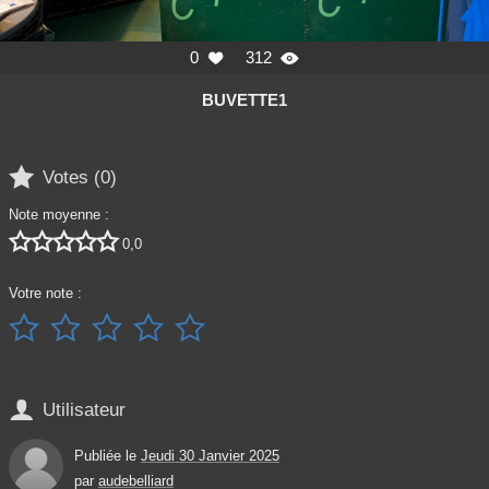
0
312


BUVETTE1

Votes (
0
)
Note moyenne :





0,0
Votre note :






Utilisateur
Publiée le
Jeudi 30 Janvier 2025
par
audebelliard