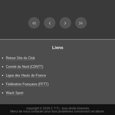
Liens
Retour Site du Club
Comité du Nord (CDNTT)
Ligue des Hauts de France
Fédération Française (FFTT)
Wack Sport
copyright © 2026 C.T.T.L. tous droits réservés
Merci de nous contacter pour tous problèmes concernant cet album.