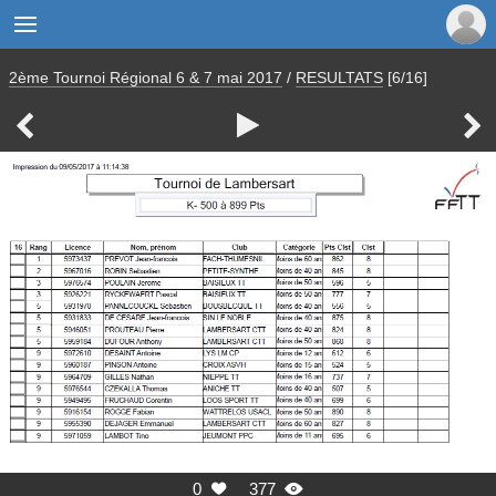

2ème Tournoi Régional 6 & 7 mai 2017
/
RESULTATS
[6/16]



0
377

